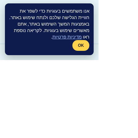
אנו משתמשים בעוגיות כדי לשפר את
חוויית הגלישה שלכם ולנתח שימוש באתר.
באמצעות המשך השימוש באתר, אתם
מאשרים שימוש בעוגיות. לקריאה נוספת
ראו
מדיניות פרטיות
.
OK
תגובות
כתיבת תגובה...
נשימה דרך הפה בלבד – האם
הילד שלך זקוק לבדיקה
רפואית?
יצירת קשר עם ד"ר הוד
רחוב הנדיב 71, קומה 4
הרצליה