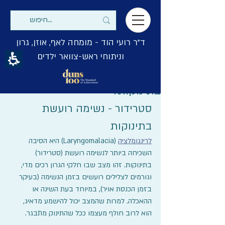
ד"ר רועי הוד - מומחה לאף, אוזן, גרון
וניתוחי ראש-צוואר ילדים
כיצד להתמודד עם נשימה רועשת
בתינוקות?
סטרידור - נשימה רועשת 
בתינוקות
לרינגומלציה
 (Laryngomalacia) היא הסיבה 
השכיחה ביותר לנשימה רועשת (סטרידור) 
בתינוקות. זהו מצב שבו חלקי הגרון רכים מדי, 
וגורמים לצלילים רועשים בזמן הנשימה (בעיקר 
בזמן הכנסת אויר), במיוחד בעת השינה או 
ההאכלה. למרות שהמצב יכול להישמע מדאיג, 
הוא לרוב חולף מעצמו ככל שהתינוק מתבגר.